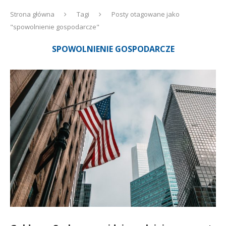
Strona główna
Tagi
Posty otagowane jako
"spowolnienie gospodarcze"
SPOWOLNIENIE GOSPODARCZE