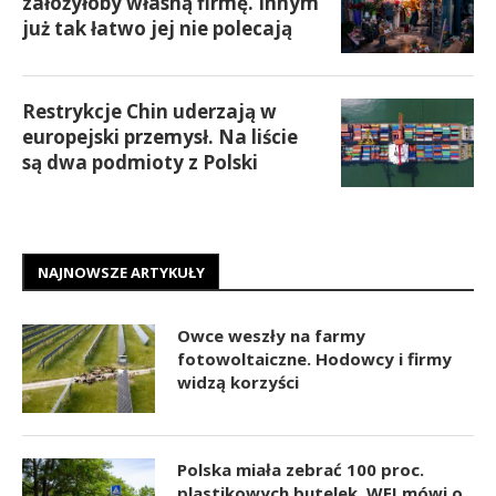
założyłoby własną firmę. Innym
już tak łatwo jej nie polecają
Restrykcje Chin uderzają w
europejski przemysł. Na liście
są dwa podmioty z Polski
NAJNOWSZE ARTYKUŁY
Owce weszły na farmy
fotowoltaiczne. Hodowcy i firmy
widzą korzyści
Polska miała zebrać 100 proc.
plastikowych butelek. WEI mówi o