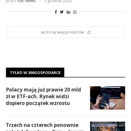
przez
ISB News
5 grudnia 2022
WCZYTAJ WIĘCEJ POSTÓW
TYLKO W 300GOSPODARCE
Polacy mają już prawie 20 mld
zł w ETF-ach. Rynek widzi
dopiero początek wzrostu
Trzech na czterech ponownie