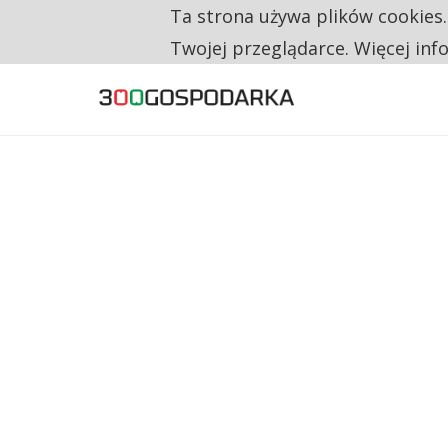
Ta strona używa plików cookies
TYLKO U NAS
CO TRZECIĄ ZŁOTÓWKĘ Z EMERYTURY SE
Twojej przeglądarce. Więcej inf