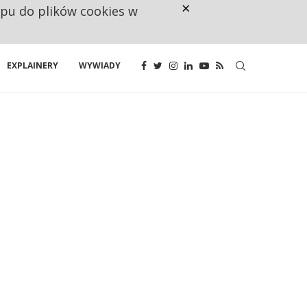
×
ępu do plików cookies w
NA JEDEN WAKAT PRZYPADAJĄ 
EXPLAINERY
WYWIADY