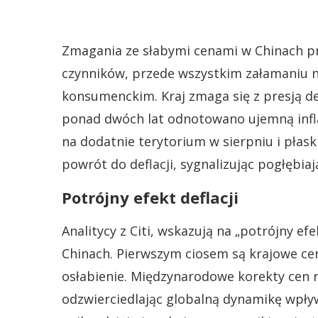
Zmagania ze słabymi cenami w Chinach pr
czynników, przede wszystkim załamaniu 
konsumenckim. Kraj zmaga się z presją def
ponad dwóch lat odnotowano ujemną inf
na dodatnie terytorium w sierpniu i płas
powrót do deflacji, sygnalizując pogłębi
Potrójny efekt deflacji
Analitycy z Citi, wskazują na „potrójny efe
Chinach. Pierwszym ciosem są krajowe ce
osłabienie. Międzynarodowe korekty cen r
odzwierciedlając globalną dynamikę wpływ