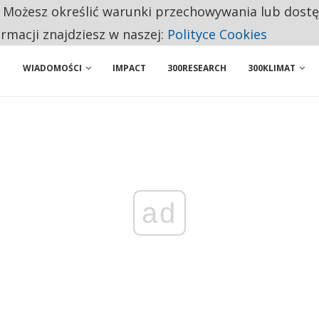
. Możesz określić warunki przechowywania lub dost
NIORZY PRZEZNACZAJĄ NA PODSTAWOWE ZAKUPY
ormacji znajdziesz w naszej:
Polityce Cookies
WIADOMOŚCI
IMPACT
300RESEARCH
300KLIMAT
ad