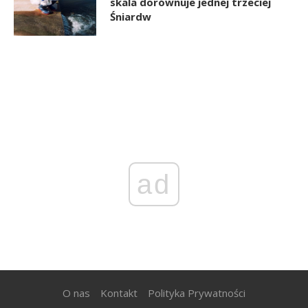
skala dorównuje jednej trzeciej
Śniardw
ad
O nas
Kontakt
Polityka Prywatności