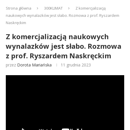
Strona główna
300KLIMAT
Z komercjalizacją
naukowych wynalazków jest słabo. Rozmowa z prof. Ryszardem
Naskręckim
Z komercjalizacją naukowych
wynalazków jest słabo. Rozmowa
z prof. Ryszardem Naskręckim
przez
Dorota Mariańska
11 grudnia 2023