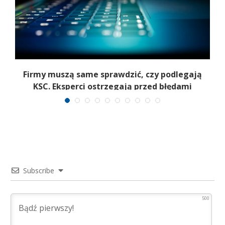
Firmy muszą same sprawdzić, czy podlegają
T
KSC. Eksperci ostrzegają przed błędami
Subscribe
500