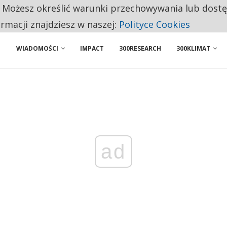
. Możesz określić warunki przechowywania lub dost
NIORZY PRZEZNACZAJĄ NA PODSTAWOWE ZAKUPY
ormacji znajdziesz w naszej:
Polityce Cookies
WIADOMOŚCI
IMPACT
300RESEARCH
300KLIMAT
ad