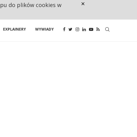
×
ępu do plików cookies w
NA JEDEN WAKAT PRZYPADAJĄ 
EXPLAINERY
WYWIADY