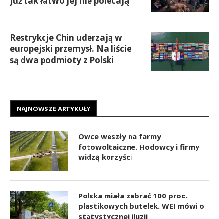
już tak łatwo jej nie polecają
Restrykcje Chin uderzają w
europejski przemysł. Na liście
są dwa podmioty z Polski
NAJNOWSZE ARTYKUŁY
Owce weszły na farmy
fotowoltaiczne. Hodowcy i firmy
widzą korzyści
Polska miała zebrać 100 proc.
plastikowych butelek. WEI mówi o
statystycznej iluzji