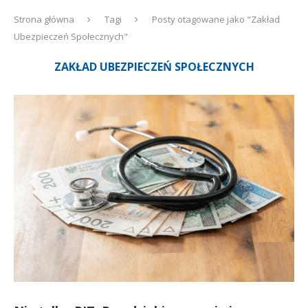
Strona główna
Tagi
Posty otagowane jako "Zakład
Ubezpieczeń Społecznych"
ZAKŁAD UBEZPIECZEŃ SPOŁECZNYCH