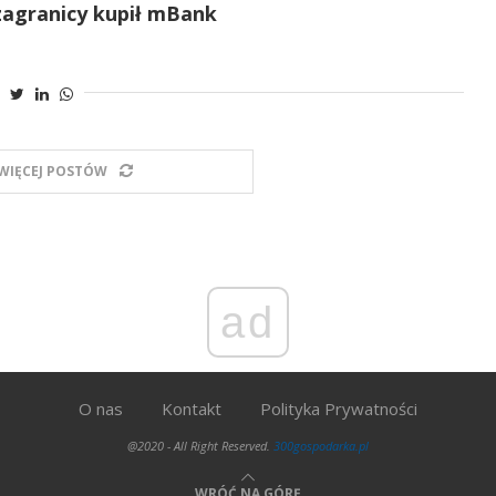
zagranicy kupił mBank
WIĘCEJ POSTÓW
ad
O nas
Kontakt
Polityka Prywatności
@2020 - All Right Reserved.
300gospodarka.pl
WRÓĆ NA GÓRĘ