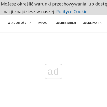
. Możesz określić warunki przechowywania lub dost
BY WŁASNĄ FIRMĘ. INNYM JUŻ TAK ŁATWO JEJ NIE POLECAJĄ
ormacji znajdziesz w naszej:
Polityce Cookies
WIADOMOŚCI
IMPACT
300RESEARCH
300KLIMAT
ad