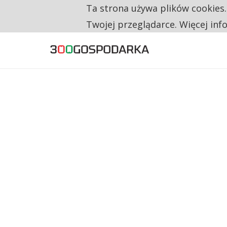
Ta strona używa plików cookies
TYLKO U NAS
TRZECH NA CZTERECH PONOWNIE ZAŁOŻYŁO
Twojej przeglądarce. Więcej inf