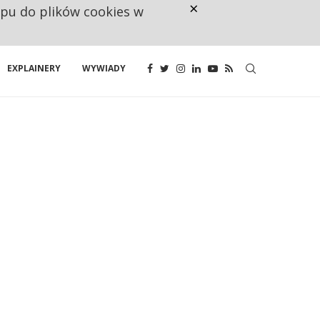
×
ępu do plików cookies w
RESTRYKCJE CHIN UDERZAJĄ W E
EXPLAINERY
WYWIADY