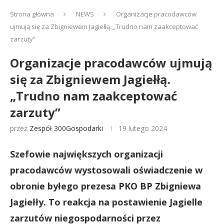
Strona główna
NEWS
Organizacje pracodawców
ujmują się za Zbigniewem Jagiełłą. „Trudno nam zaakceptować
zarzuty”
Organizacje pracodawców ujmują
się za Zbigniewem Jagiełłą.
„Trudno nam zaakceptować
zarzuty”
przez
Zespół 300Gospodarki
19 lutego 2024
Szefowie największych organizacji
pracodawców wystosowali oświadczenie w
obronie byłego prezesa PKO BP Zbigniewa
Jagiełły. To reakcja na postawienie Jagielle
zarzutów niegospodarności przez