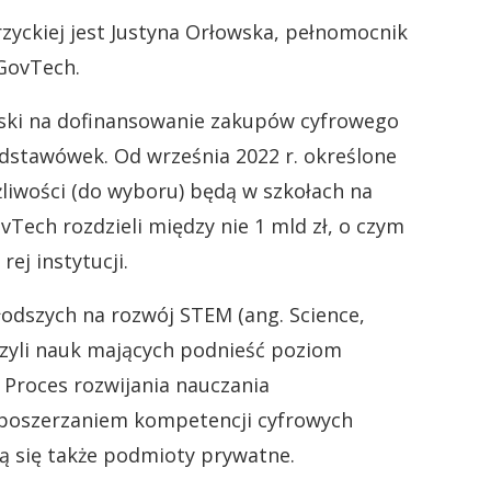
yckiej jest Justyna Orłowska, pełnomocnik
GovTech.
oski na dofinansowanie zakupów cyfrowego
odstawówek. Od września 2022 r. określone
żliwości (do wyboru) będą w szkołach na
ch rozdzieli między nie 1 mld zł, o czym
ej instytucji.
odszych na rozwój STEM (ang. Science,
czyli nauk mających podnieść poziom
 Proces rozwijania nauczania
poszerzaniem kompetencji cyfrowych
ją się także podmioty prywatne.