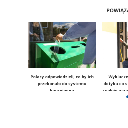
POWIĄZ
 warunki
Polacy odpowiedzieli, co by ich
Wyklucze
polskie
przekonało do systemu
dotyka co s
finansach.
kaucyjnego
realnie ogra
anie