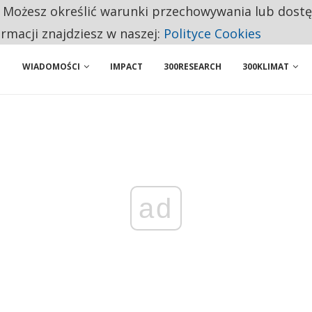
. Możesz określić warunki przechowywania lub dost
AWY, ALE SERWIS NADAL MOŻE SIĘ NIE OPŁACAĆ
ormacji znajdziesz w naszej:
Polityce Cookies
WIADOMOŚCI
IMPACT
300RESEARCH
300KLIMAT
ad