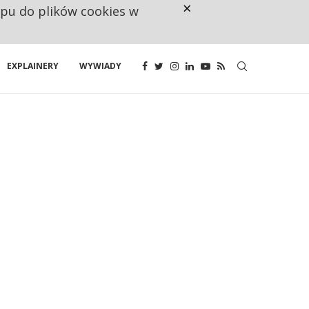
×
ępu do plików cookies w
KANDYDAT CZEKA, MENEDŻER NI
EXPLAINERY
WYWIADY