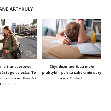
ANE ARTYKUŁY
nie transportowe
Zbyt dużo teorii, za mało
ES
zóstego dziecka. To
praktyki – polska szkoła nie uczy
n
nicza ich możliwości
nauk ścisłych