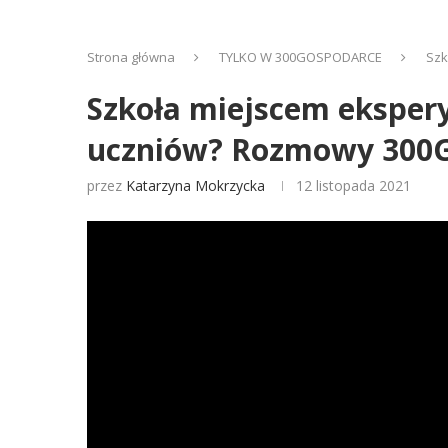
Strona główna
TYLKO W 300GOSPODARCE
Szk
Szkoła miejscem eksper
uczniów? Rozmowy 300G
przez
Katarzyna Mokrzycka
12 listopada 2021