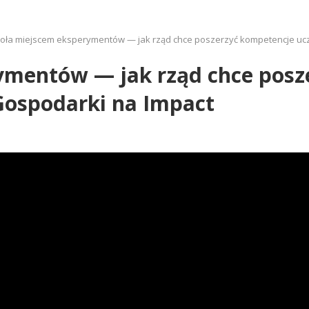
oła miejscem eksperymentów — jak rząd chce poszerzyć kompetencje u
ymentów — jak rząd chce posz
ospodarki na Impact