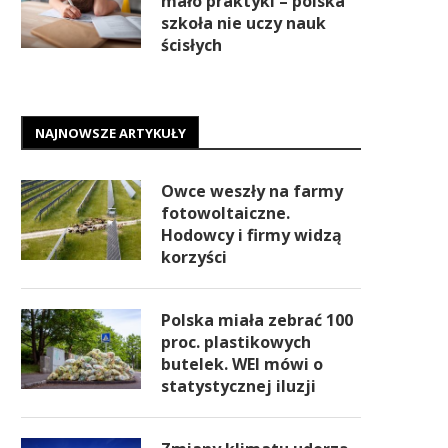
mało praktyki – polska
szkoła nie uczy nauk
ścisłych
NAJNOWSZE ARTYKUŁY
Owce weszły na farmy
fotowoltaiczne.
Hodowcy i firmy widzą
korzyści
Polska miała zebrać 100
proc. plastikowych
butelek. WEI mówi o
statystycznej iluzji