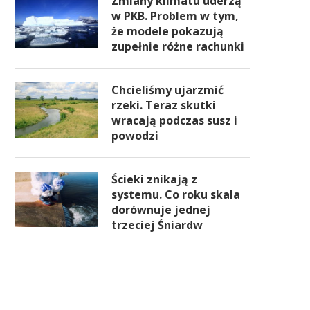
Zmiany klimatu uderzą
w PKB. Problem w tym,
że modele pokazują
zupełnie różne rachunki
Chcieliśmy ujarzmić
rzeki. Teraz skutki
wracają podczas susz i
powodzi
Ścieki znikają z
systemu. Co roku skala
dorównuje jednej
trzeciej Śniardw