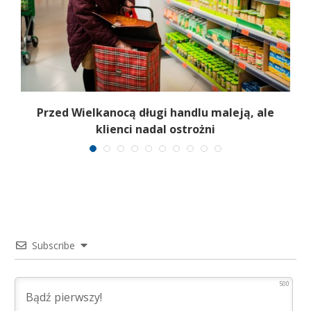
ok
Przed Wielkanocą długi handlu maleją, ale
B
klienci nadal ostrożni
Subscribe
500