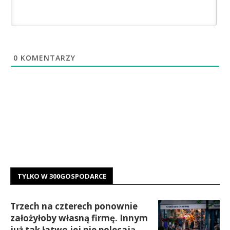
0
KOMENTARZY
TYLKO W 300GOSPODARCE
Trzech na czterech ponownie
założyłoby własną firmę. Innym
już tak łatwo jej nie polecają