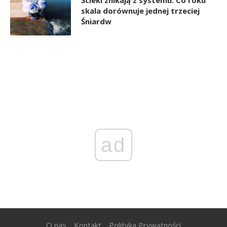
Ścieki znikają z systemu. Co roku
skala dorównuje jednej trzeciej
Śniardw
ad
O nas
Kontakt
Polityka Prywatności