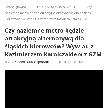
Strona główna
TYLKO W 300GOSPODARCE
Czy
naziemne metro będzie atrakcyjną alternatywą dla śląskich
kierowców? Wywiad z Kazimierzem Karolczakiem z GZM
Czy naziemne metro będzie
atrakcyjną alternatywą dla
śląskich kierowców? Wywiad z
Kazimierzem Karolczakiem z GZM
przez
Zespół 300Gospodarki
16 listopada 2021