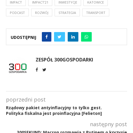
IMPACT
IMPACT'21
INWESTYCJE
KATOWICE
PODCAST
ROZWÓJ
STRATEGIA
TRANSPORT
UDOSTĘPNIJ
ZESPÓŁ 300GOSPODARKI
poprzedni post
Rządowy pakiet antyinflacyjny to tylko gest.
Polityka fiskalna jest proinflacyjna [Felieton]
następny post
300SEKUND: Macron rozmawia z Putinem o kryzysie