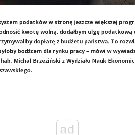
stem podatków w stronę jeszcze większej progre
podnosić kwotę wolną, dodałbym ulgę podatkową d
trzymywaliby dopłatę z budżetu państwa. To rozwi
 byłoby bodźcem dla rynku pracy – mówi w wywiadz
hab. Michał Brzeziński z Wydziału Nauk Ekonomi
szawskiego.
ad