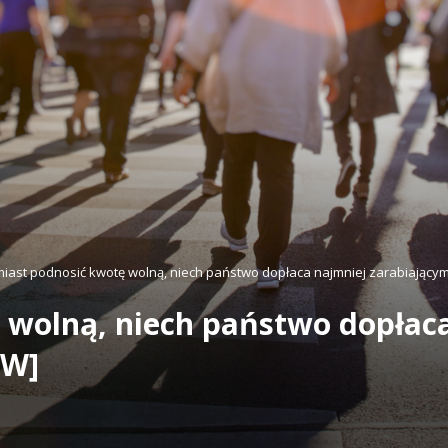
iast podnosić kwotę wolną, niech państwo dopłaca najmniej zarabiający
 wolną, niech państwo dopłac
UW]