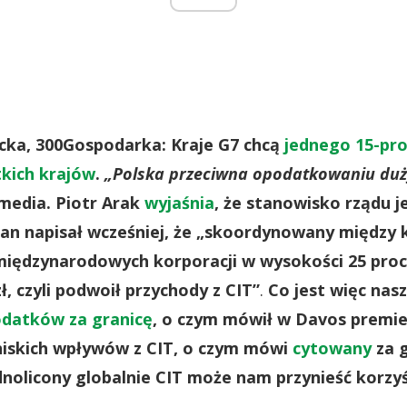
cka, 300Gospodarka: Kraje G7 chcą
jednego 15-pro
tkich krajów
.
„Polska przeciwna opodatkowaniu duż
 media. Piotr Arak
wyjaśnia
, że stanowisko rządu j
an napisał wcześniej, że „skoordynowany między 
międzynarodowych korporacji w wysokości 25 proc.
ł, czyli podwoił przychody z CIT”
.
Co jest więc na
datków za granicę
, o czym mówił w Davos premie
niskich wpływów z CIT, o czym mówi
cytowany
za g
nolicony globalnie CIT może nam przynieść korzyś