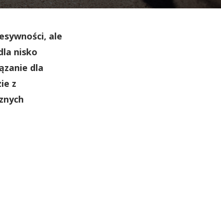
sywności, ale
la nisko
ązanie dla
ie z
cznych