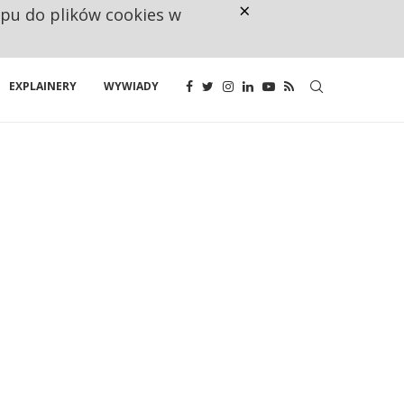
×
ępu do plików cookies w
CO TRZECIĄ ZŁOTÓWKĘ Z EMER
EXPLAINERY
WYWIADY