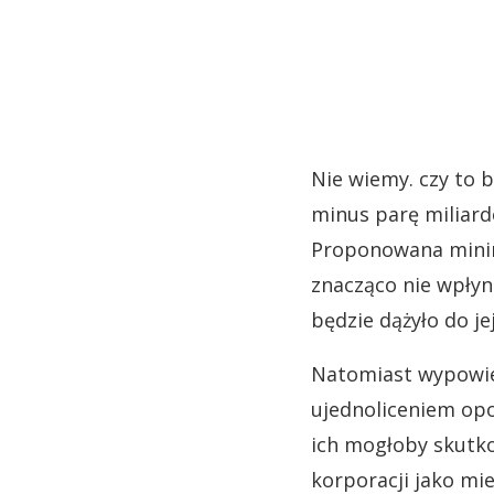
Nie wiemy. czy to b
minus parę miliardó
Proponowana minima
znacząco nie wpłyni
będzie dążyło do je
Natomiast wypowied
ujednoliceniem opo
ich mogłoby skutko
korporacji jako mie