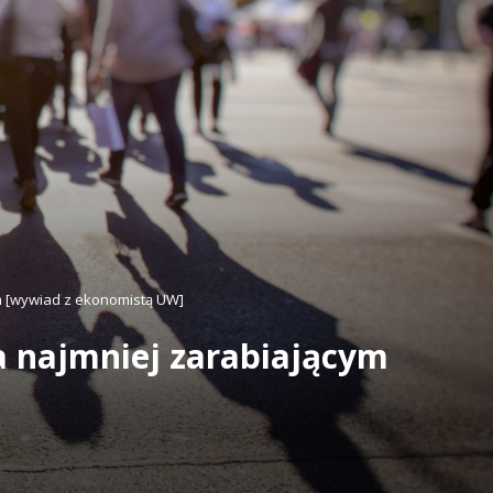
m [wywiad z ekonomistą UW]
a najmniej zarabiającym