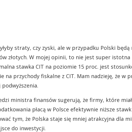
yłyby straty, czy zyski, ale w przypadku Polski będą 
w złotych. W mojej opinii, to nie jest super istotna
lna stawka CIT na poziomie 15 proc. jest stosunk
e na przychody fiskalne z CIT. Mam nadzieję, że w p
j podwyższenia.
zi ministra finansów sugerują, że firmy, które mia
datkowania płacą w Polsce efektywnie niższe stawki
wać tym, że Polska staje się mniej atrakcyjna dla 
jsce do inwestycji.