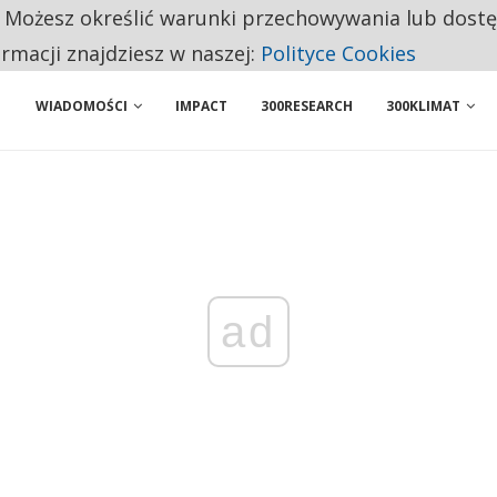
. Możesz określić warunki przechowywania lub dost
 PRZEMYSŁ. NA LIŚCIE SĄ DWA PODMIOTY Z POLSKI
ormacji znajdziesz w naszej:
Polityce Cookies
WIADOMOŚCI
IMPACT
300RESEARCH
300KLIMAT
ad