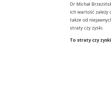
Dr Michał Brzezińs
ich wartość zależy
także od niejawnyc
straty czy zyski.
To straty czy zysk