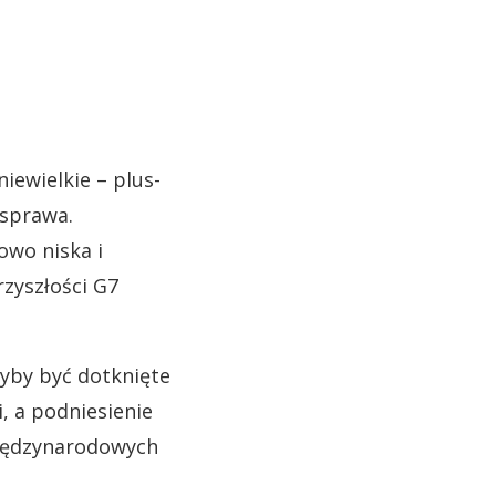
niewielkie – plus-
 sprawa.
owo niska i
rzyszłości G7
łyby być dotknięte
, a podniesienie
międzynarodowych