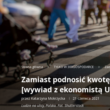
Strona główna
TYLKO W 300GOSPODARCE
Zam
Zamiast podnosić kwotę
[wywiad z ekonomistą 
przez
Katarzyna Mokrzycka
21 czerwca 2021
Ludzie na ulicy, Polska. Fot. Shutterstock