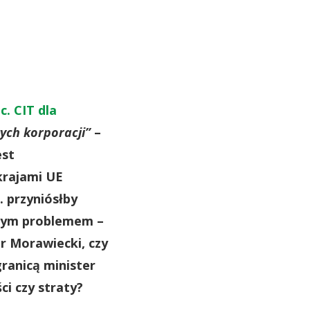
c. CIT dla
ych korporacji”
–
est
krajami UE
 przyniósłby
szym problemem –
r Morawiecki, czy
ranicą minister
ci czy straty?