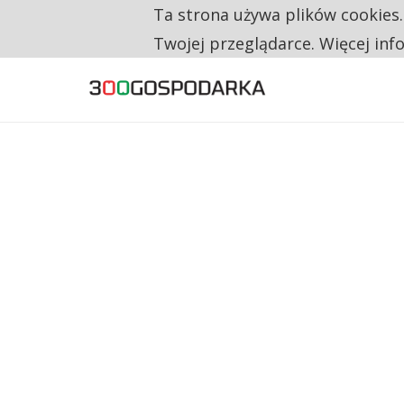
Ta strona używa plików cookies
TYLKO U NAS
RESTRYKCJE CHIN UDERZAJĄ W EUROPEJSKI
Twojej przeglądarce. Więcej inf