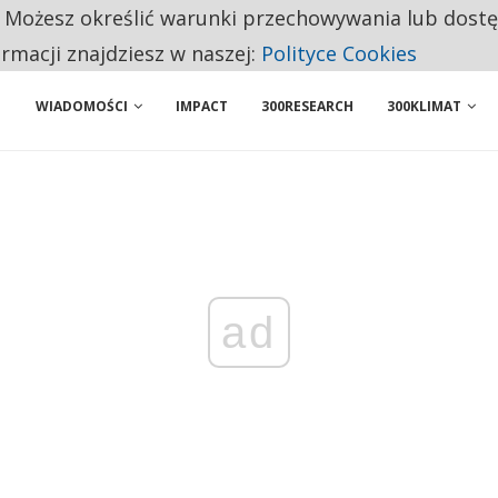
. Możesz określić warunki przechowywania lub dost
NIORZY PRZEZNACZAJĄ NA PODSTAWOWE ZAKUPY
ormacji znajdziesz w naszej:
Polityce Cookies
WIADOMOŚCI
IMPACT
300RESEARCH
300KLIMAT
ad