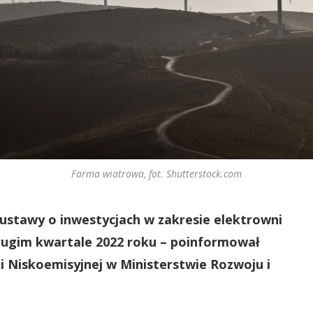
Farma wiatrowa, fot. Shutterstock.com
i ustawy o inwestycjach w zakresie elektrowni
rugim kwartale 2022 roku – poinformował
Niskoemisyjnej w Ministerstwie Rozwoju i