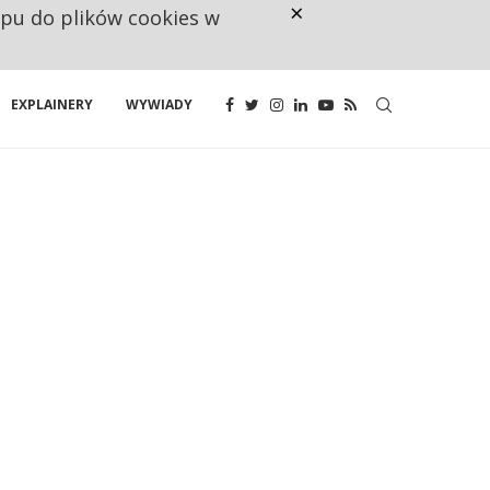
×
ępu do plików cookies w
NA JEDEN WAKAT PRZYPADAJĄ 
EXPLAINERY
WYWIADY