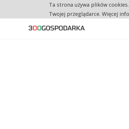
Ta strona używa plików cookies
TYLKO U NAS
CO TRZECIĄ ZŁOTÓWKĘ Z EMERYTURY SE
Twojej przeglądarce. Więcej inf