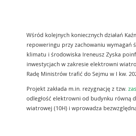
Wśród kolejnych koniecznych działań Kaź
repoweringu przy zachowaniu wymagań śr
klimatu i środowiska Ireneusz Zyska poin
inwestycjach w zakresie elektrowni wiatr
Radę Ministrów trafić do Sejmu w I kw. 202
Projekt zakłada m.in. rezygnację z tzw.
za
odległość elektrowni od budynku równą d
wiatrowej (10H) i wprowadza bezwzględną