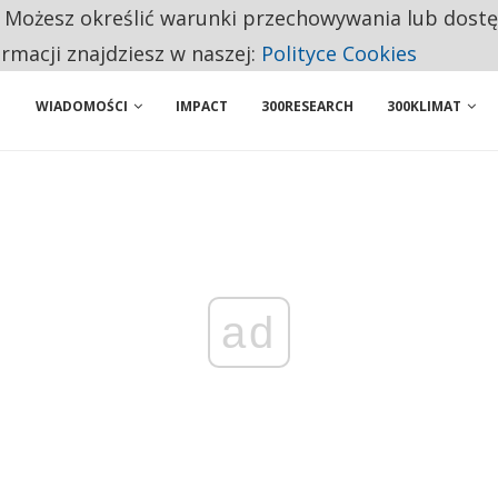
. Możesz określić warunki przechowywania lub dost
 PRZEMYSŁ. NA LIŚCIE SĄ DWA PODMIOTY Z POLSKI
ormacji znajdziesz w naszej:
Polityce Cookies
WIADOMOŚCI
IMPACT
300RESEARCH
300KLIMAT
ad