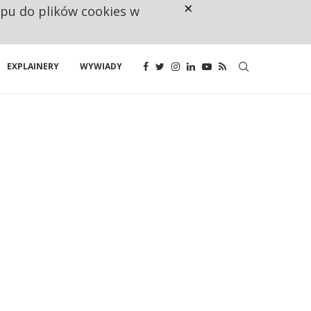
×
ępu do plików cookies w
CO TRZECIĄ ZŁOTÓWKĘ Z EMER
EXPLAINERY
WYWIADY