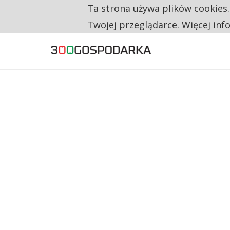
Ta strona używa plików cookies
TYLKO U NAS
RESTRYKCJE CHIN UDERZAJĄ W EUROPEJSKI
Twojej przeglądarce. Więcej inf