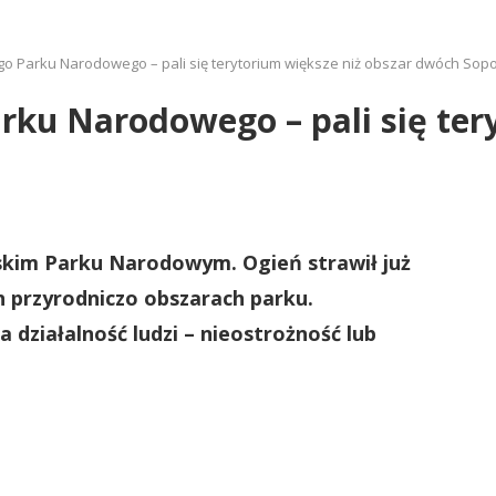
go Parku Narodowego – pali się terytorium większe niż obszar dwóch Sop
rku Narodowego – pali się ter
skim Parku Narodowym. Ogień strawił już
h przyrodniczo obszarach parku.
działalność ludzi – nieostrożność lub