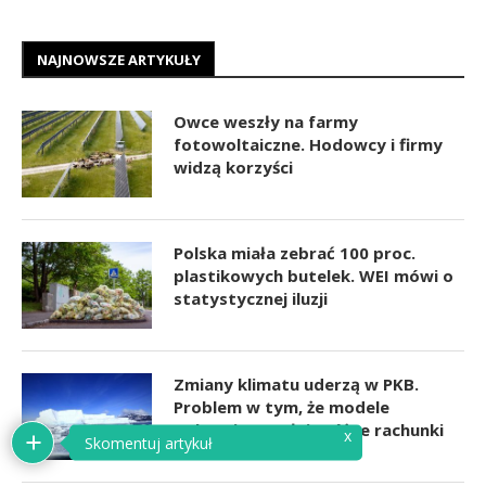
NAJNOWSZE ARTYKUŁY
Owce weszły na farmy
fotowoltaiczne. Hodowcy i firmy
widzą korzyści
Polska miała zebrać 100 proc.
plastikowych butelek. WEI mówi o
statystycznej iluzji
Zmiany klimatu uderzą w PKB.
Problem w tym, że modele
pokazują zupełnie różne rachunki
x
Skomentuj artykuł