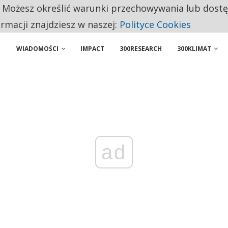
. Możesz określić warunki przechowywania lub dost
 PRZEMYSŁ. NA LIŚCIE SĄ DWA PODMIOTY Z POLSKI
ormacji znajdziesz w naszej:
Polityce Cookies
WIADOMOŚCI
IMPACT
300RESEARCH
300KLIMAT
ad