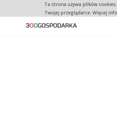
Ta strona używa plików cookies
TYLKO U NAS
RESTRYKCJE CHIN UDERZAJĄ W EUROPEJSKI
Twojej przeglądarce. Więcej inf