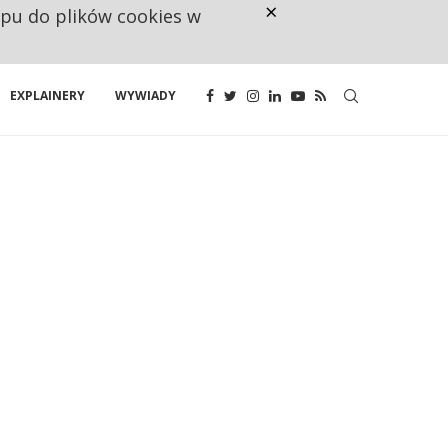
×
ępu do plików cookies w
CO TRZECIĄ ZŁOTÓWKĘ Z EMER
EXPLAINERY
WYWIADY