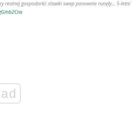
ry realnej gospodarki: stawki swap ponownie runęły… 5-letni
7egGmb2Cnx
ad