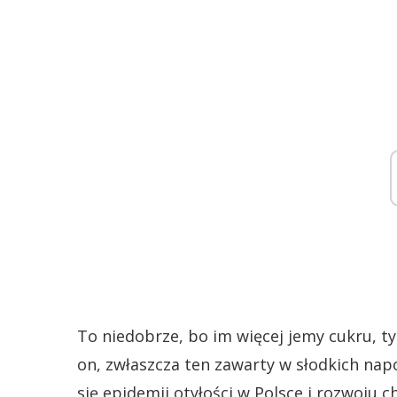
To niedobrze, bo im więcej jemy cukru, t
on, zwłaszcza ten zawarty w słodkich napo
się epidemii otyłości w Polsce i rozwoju c