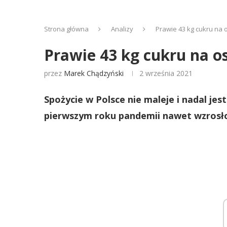
Strona główna
Analizy
Prawie 43 kg cukru na 
Prawie 43 kg cukru na os
przez
Marek Chądzyński
2 września 2021
Spożycie w Polsce nie maleje i nadal j
pierwszym roku pandemii nawet wzrosł