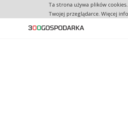
Ta strona używa plików cookies
TYLKO U NAS
RESTRYKCJE CHIN UDERZAJĄ W EUROPEJSKI
Twojej przeglądarce. Więcej inf