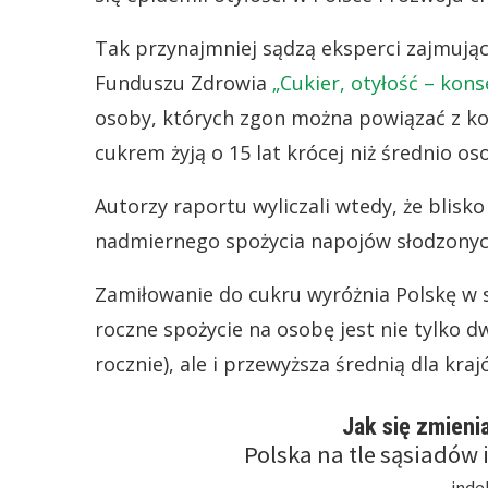
Tak przynajmniej sądzą eksperci zajmują
Funduszu Zdrowia
„Cukier, otyłość – kon
osoby, których zgon można powiązać z k
cukrem żyją o 15 lat krócej niż średnio os
Autorzy raportu wyliczali wtedy, że blisk
nadmiernego spożycia napojów słodzony
Zamiłowanie do cukru wyróżnia Polskę w 
roczne spożycie na osobę jest nie tylko d
rocznie), ale i przewyższa średnią dla kr