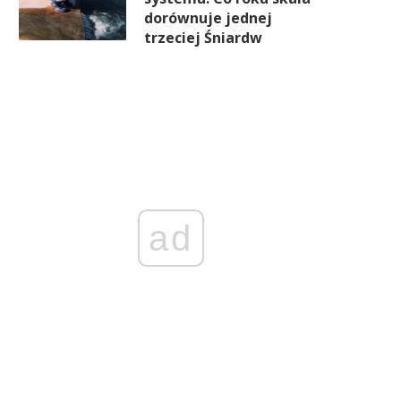
dorównuje jednej
trzeciej Śniardw
ad