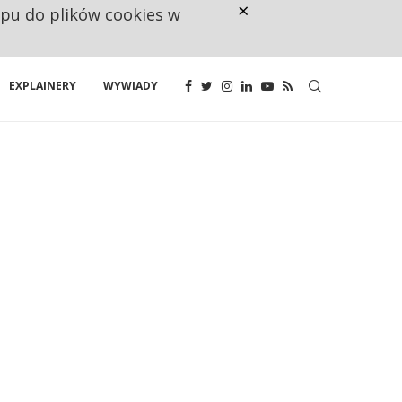
×
ępu do plików cookies w
CO TRZECIĄ ZŁOTÓWKĘ Z EMER
EXPLAINERY
WYWIADY