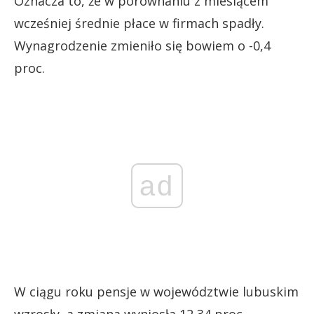
Oznacza to, że w porównaniu z miesiącem
wcześniej średnie płace w firmach spadły.
Wynagrodzenie zmieniło się bowiem o -0,4
proc.
ad
W ciągu roku pensje w województwie lubuskim
wzrosły, a zmiana wyniosła 12,34 proc.