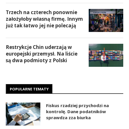
Trzech na czterech ponownie
założyłoby własną firmę. Innym
już tak łatwo jej nie polecają
Restrykcje Chin uderzają w
europejski przemysł. Na liście
są dwa podmioty z Polski
POPULARNE TEMATY
Fiskus rzadziej przychodzi na
kontrolę. Dane podatników
sprawdza zza biurka