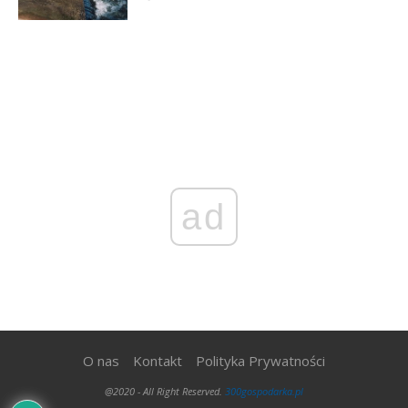
ad
O nas
Kontakt
Polityka Prywatności
@2020 - All Right Reserved.
300gospodarka.pl