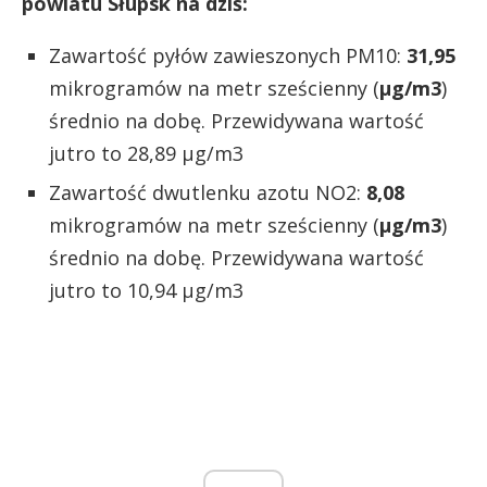
powiatu Słupsk na dziś:
Zawartość pyłów zawieszonych PM10:
31,95
mikrogramów na metr sześcienny (
µg/m3
)
średnio na dobę. Przewidywana wartość
jutro to 28,89 µg/m3
Zawartość dwutlenku azotu NO2:
8,08
mikrogramów na metr sześcienny (
µg/m3
)
średnio na dobę. Przewidywana wartość
jutro to 10,94 µg/m3