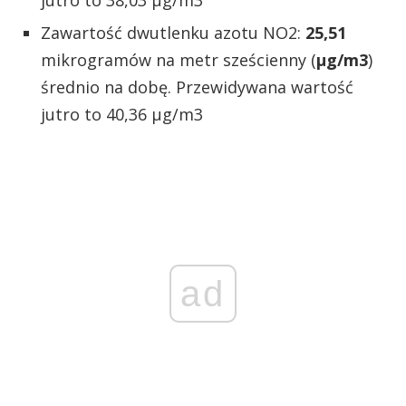
jutro to 38,03 µg/m3
Zawartość dwutlenku azotu NO2:
25,51
mikrogramów na metr sześcienny (
µg/m3
)
średnio na dobę. Przewidywana wartość
jutro to 40,36 µg/m3
ad