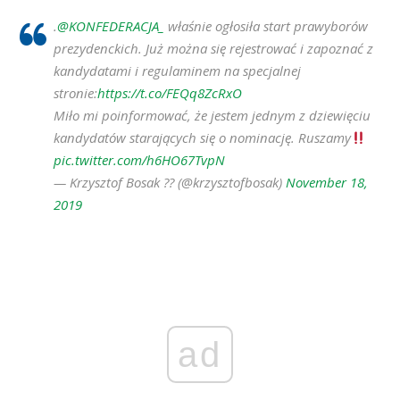
.
@KONFEDERACJA_
właśnie ogłosiła start prawyborów
prezydenckich. Już można się rejestrować i zapoznać z
kandydatami i regulaminem na specjalnej
stronie:
https://t.co/FEQq8ZcRxO
Miło mi poinformować, że jestem jednym z dziewięciu
kandydatów starających się o nominację. Ruszamy
pic.twitter.com/h6HO67TvpN
— Krzysztof Bosak ?? (@krzysztofbosak)
November 18,
2019
ad