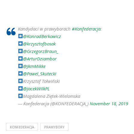
Kandydaci w prawyborach
#Konfederacja
:
@KonradBerkowicz
@krzysztofbosak
@GrzegorzBraun_
@ArturDziambor
@JkmMikke
@Pawel_Skutecki
Krzysztof Tołwiński
@JacekWilkPL
Magdalena Ziętek-Wielomska
— Konfederacja (@KONFEDERACJA_)
November 18, 2019
KONFEDERACJA
PRAWYBORY