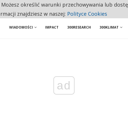
. Możesz określić warunki przechowywania lub dost
 PRZEMYSŁ. NA LIŚCIE SĄ DWA PODMIOTY Z POLSKI
ormacji znajdziesz w naszej:
Polityce Cookies
WIADOMOŚCI
IMPACT
300RESEARCH
300KLIMAT
ad