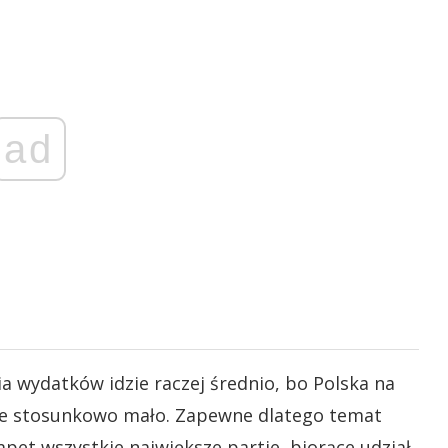
ad
ia wydatków idzie raczej średnio, bo Polska na
ie stosunkowo mało. Zapewne dlatego temat
pet wszystkie największe partie, biorące udział