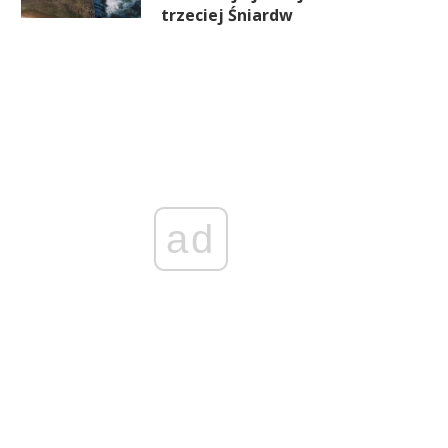
trzeciej Śniardw
ad