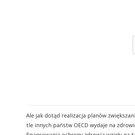
Ale jak dotąd realizacja planów zwiększan
tle innych państw OECD wydaje na zdrow
finansowania ochrony zdrowia wzięły na ta