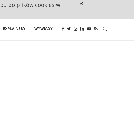
×
ępu do plików cookies w
CO TRZECIĄ ZŁOTÓWKĘ Z EMER
EXPLAINERY
WYWIADY