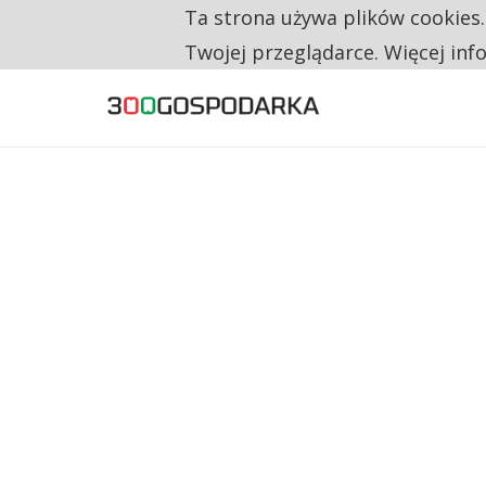
Ta strona używa plików cookies
TYLKO U NAS
RESTRYKCJE CHIN UDERZAJĄ W EUROPEJSKI
Twojej przeglądarce. Więcej inf