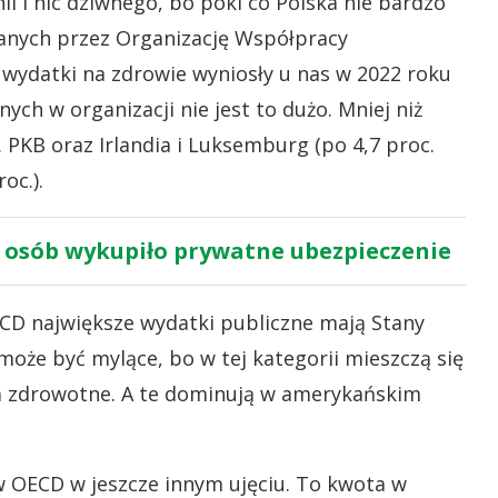
 i nic dziwnego, bo póki co Polska nie bardzo
anych przez Organizację Współpracy
wydatki na zdrowie wyniosły u nas w 2022 roku
nych w organizacji nie jest to dużo. Mniej niż
 PKB oraz Irlandia i Luksemburg (po 4,7 proc.
oc.).
j osób wykupiło prywatne ubezpieczenie
CD największe wydatki publiczne mają Stany
 może być mylące, bo w tej kategorii mieszczą się
 zdrowotne. A te dominują w amerykańskim
w OECD w jeszcze innym ujęciu. To kwota w