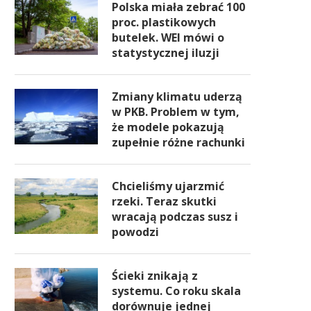
Polska miała zebrać 100
proc. plastikowych
butelek. WEI mówi o
statystycznej iluzji
Zmiany klimatu uderzą
w PKB. Problem w tym,
że modele pokazują
zupełnie różne rachunki
Chcieliśmy ujarzmić
rzeki. Teraz skutki
wracają podczas susz i
powodzi
Ścieki znikają z
systemu. Co roku skala
dorównuje jednej