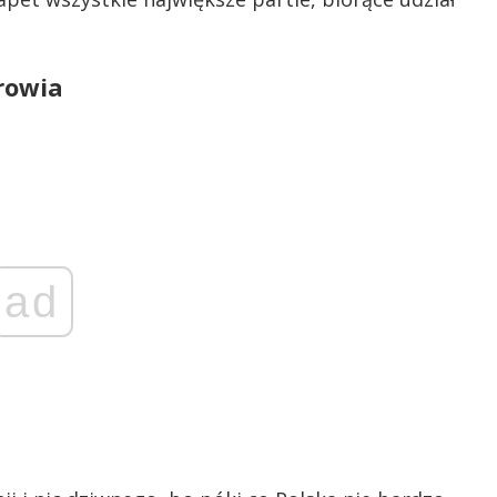
rowia
ad