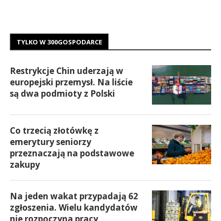
TYLKO W 300GOSPODARCE
Restrykcje Chin uderzają w
europejski przemysł. Na liście
są dwa podmioty z Polski
Co trzecią złotówkę z
emerytury seniorzy
przeznaczają na podstawowe
zakupy
Na jeden wakat przypadają 62
zgłoszenia. Wielu kandydatów
nie rozpoczyna pracy