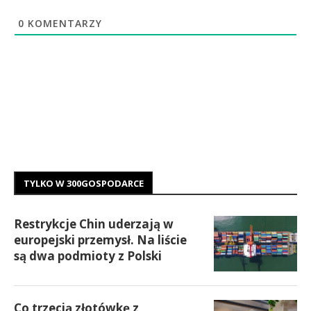
0
KOMENTARZY
TYLKO W 300GOSPODARCE
Restrykcje Chin uderzają w
europejski przemysł. Na liście
są dwa podmioty z Polski
Co trzecią złotówkę z