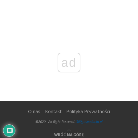
ad
O nas
Kontakt
Polityka Prywatności
@2020 - All Right Reserved.
300gospodarka.pl
WRÓĆ NA GÓRĘ