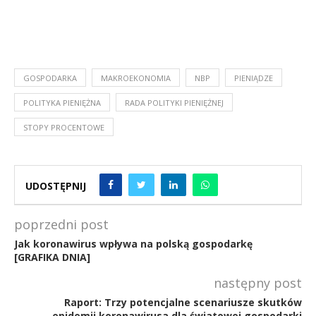
GOSPODARKA
MAKROEKONOMIA
NBP
PIENIĄDZE
POLITYKA PIENIĘŻNA
RADA POLITYKI PIENIĘŻNEJ
STOPY PROCENTOWE
UDOSTĘPNIJ
poprzedni post
Jak koronawirus wpływa na polską gospodarkę
[GRAFIKA DNIA]
następny post
Raport: Trzy potencjalne scenariusze skutków
epidemii koronawirusa dla światowej gospodarki