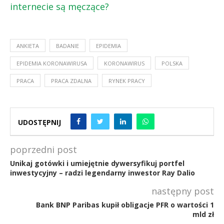
internecie są męczące?
ANKIETA
BADANIE
EPIDEMIA
EPIDEMIA KORONAWIRUSA
KORONAWIRUS
POLSKA
PRACA
PRACA ZDALNA
RYNEK PRACY
UDOSTĘPNIJ
poprzedni post
Unikaj gotówki i umiejętnie dywersyfikuj portfel
inwestycyjny – radzi legendarny inwestor Ray Dalio
następny post
Bank BNP Paribas kupił obligacje PFR o wartości 1
mld zł