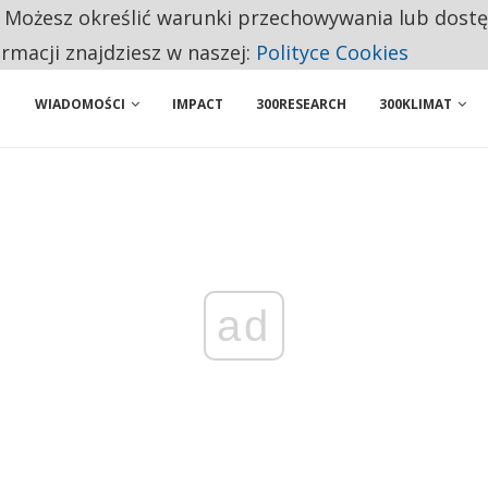
. Możesz określić warunki przechowywania lub dost
NIORZY PRZEZNACZAJĄ NA PODSTAWOWE ZAKUPY
ormacji znajdziesz w naszej:
Polityce Cookies
WIADOMOŚCI
IMPACT
300RESEARCH
300KLIMAT
ad