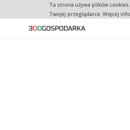
Ta strona używa plików cookies
TYLKO U NAS
CO TRZECIĄ ZŁOTÓWKĘ Z EMERYTURY SE
Twojej przeglądarce. Więcej inf