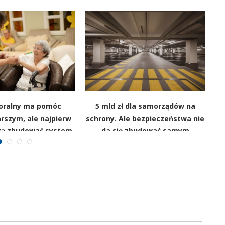
ioralny ma pomóc
5 mld zł dla samorządów na
rszym, ale najpierw
schrony. Ale bezpieczeństwa nie
ą zbudować system
da się zbudować samym
dz
betonem