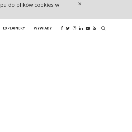
×
ępu do plików cookies w
NA JEDEN WAKAT PRZYPADAJĄ 
EXPLAINERY
WYWIADY