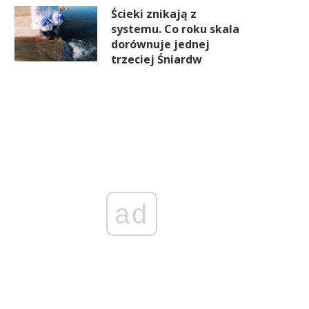
Ścieki znikają z
systemu. Co roku skala
dorównuje jednej
trzeciej Śniardw
Szkoła wybrana pod autobus,
Wakacyjne remonty szkó
praca pod rozkład jazdy. Tak
ruszają. Samo malowanie ś
iała wykluczenie transportowe
nie wystarczy
ad