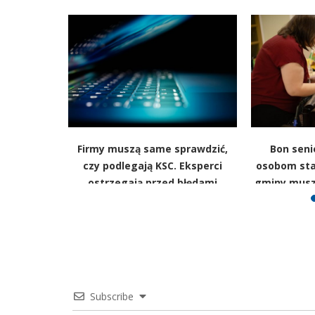
a. Plastik
Firmy muszą same sprawdzić,
Bon sen
pki” wciąż
czy podlegają KSC. Eksperci
osobom sta
ostrzegają przed błędami
gminy musz
Subscribe