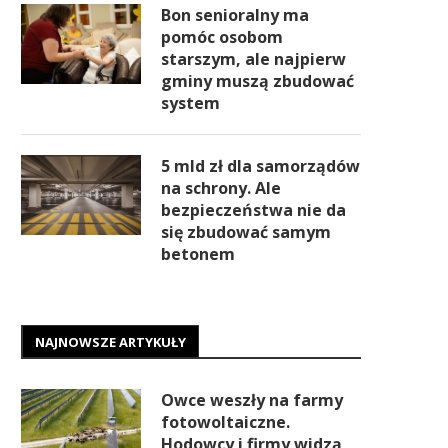
Bon senioralny ma
pomóc osobom
starszym, ale najpierw
gminy muszą zbudować
system
5 mld zł dla samorządów
na schrony. Ale
bezpieczeństwa nie da
się zbudować samym
betonem
NAJNOWSZE ARTYKUŁY
Owce weszły na farmy
fotowoltaiczne.
Hodowcy i firmy widzą