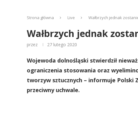
Strona główna
Live
Wałbrzych jednak zostani
Wałbrzych jednak zostan
przez
27 lutego 2020
Wojewoda dolnośląski stwierdził nieważn
ograniczenia stosowania oraz wyelimi
tworzyw sztucznych – informuje Polski
przeciwny uchwale.