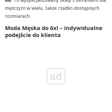
6xl
. To wyspecjalizowany sklep z ubraniami dla
mężczyzn w wielu, także rzadko dostępnych
rozmiarach.
Moda Męska do 6xl – indywidualne
podejście do klienta
ad