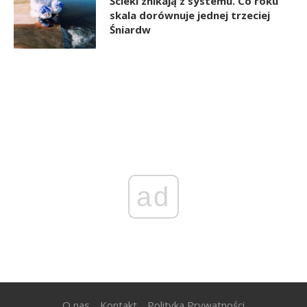
Ścieki znikają z systemu. Co roku
skala dorównuje jednej trzeciej
Śniardw
ad
O nas
Kontakt
Polityka Prywatności