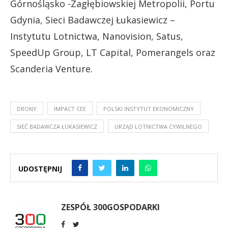
Górnośląsko -Zagłębiowskiej Metropolii, Portu
Gdynia, Sieci Badawczej Łukasiewicz –
Instytutu Lotnictwa, Nanovision, Satus,
SpeedUp Group, LT Capital, Pomerangels oraz
Scanderia Venture.
DRONY
IMPACT CEE
POLSKI INSTYTUT EKONOMICZNY
SIEĆ BADAWCZA ŁUKASIEWICZ
URZĄD LOTNICTWA CYWILNEGO
UDOSTĘPNIJ
ZESPÓŁ 300GOSPODARKI