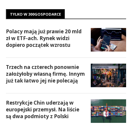
TYLKO W 300GOSPODARCE
Polacy mają już prawie 20 mld
zł w ETF-ach. Rynek widzi
dopiero początek wzrostu
Trzech na czterech ponownie
założyłoby własną firmę. Innym
już tak łatwo jej nie polecają
Restrykcje Chin uderzają w
europejski przemysł. Na liście
są dwa podmioty z Polski