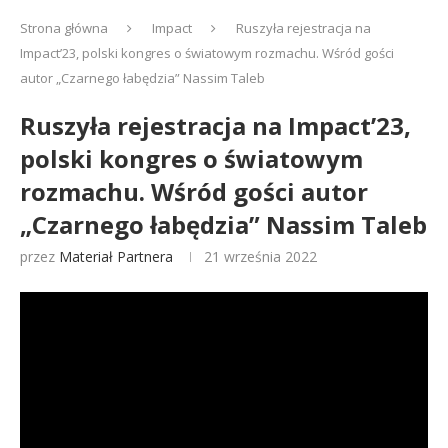
Strona główna
Impact
Ruszyła rejestracja na
Impact’23, polski kongres o światowym rozmachu. Wśród gości
autor „Czarnego łabędzia” Nassim Taleb
Ruszyła rejestracja na Impact’23,
polski kongres o światowym
rozmachu. Wśród gości autor
„Czarnego łabędzia” Nassim Taleb
przez
Materiał Partnera
21 września 2022