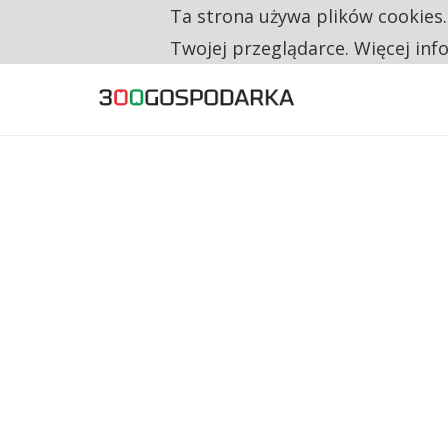
Ta strona używa plików cookies
TYLKO U NAS
RESTRYKCJE CHIN UDERZAJĄ W EUROPEJSKI
Twojej przeglądarce. Więcej inf