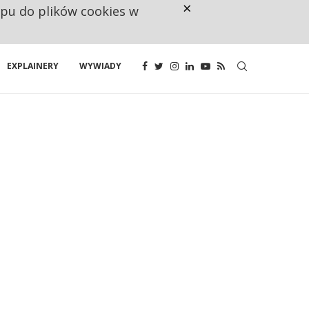
×
ępu do plików cookies w
CO TRZECIĄ ZŁOTÓWKĘ Z EMER
EXPLAINERY
WYWIADY