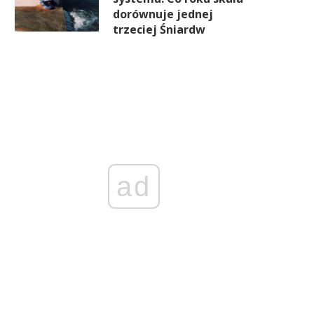
dorównuje jednej
trzeciej Śniardw
ad