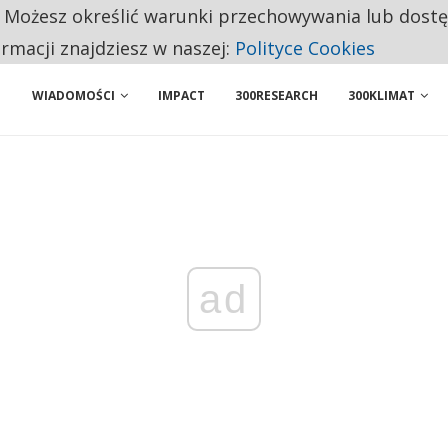
. Możesz określić warunki przechowywania lub dost
 PRZEMYSŁ. NA LIŚCIE SĄ DWA PODMIOTY Z POLSKI
ormacji znajdziesz w naszej:
Polityce Cookies
WIADOMOŚCI
IMPACT
300RESEARCH
300KLIMAT
ad