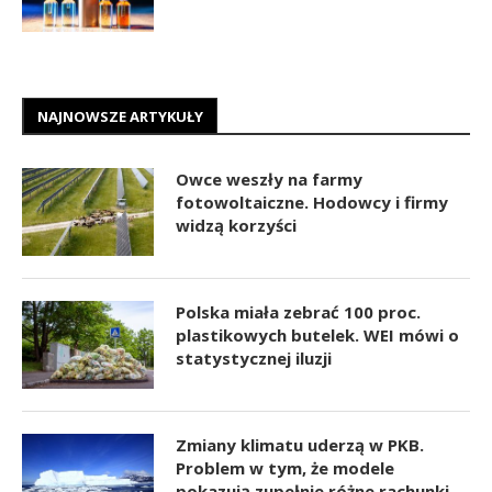
NAJNOWSZE ARTYKUŁY
Owce weszły na farmy
fotowoltaiczne. Hodowcy i firmy
widzą korzyści
Polska miała zebrać 100 proc.
plastikowych butelek. WEI mówi o
statystycznej iluzji
Zmiany klimatu uderzą w PKB.
Problem w tym, że modele
pokazują zupełnie różne rachunki