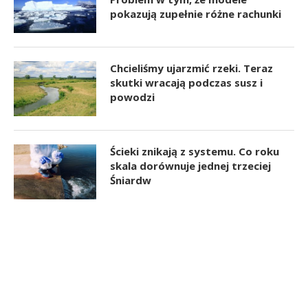
pokazują zupełnie różne rachunki
Chcieliśmy ujarzmić rzeki. Teraz
skutki wracają podczas susz i
powodzi
Ścieki znikają z systemu. Co roku
skala dorównuje jednej trzeciej
Śniardw