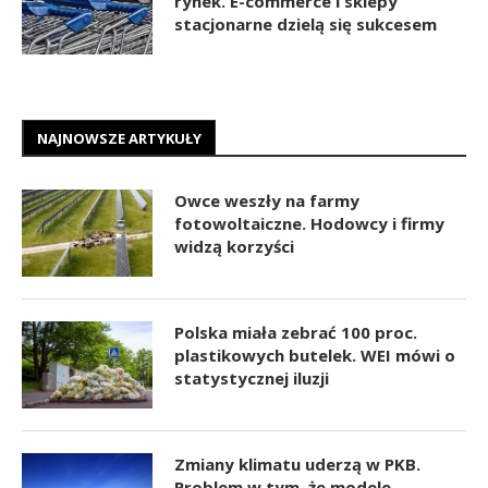
rynek. E-commerce i sklepy
stacjonarne dzielą się sukcesem
NAJNOWSZE ARTYKUŁY
Owce weszły na farmy
fotowoltaiczne. Hodowcy i firmy
widzą korzyści
Polska miała zebrać 100 proc.
plastikowych butelek. WEI mówi o
statystycznej iluzji
Zmiany klimatu uderzą w PKB.
Problem w tym, że modele