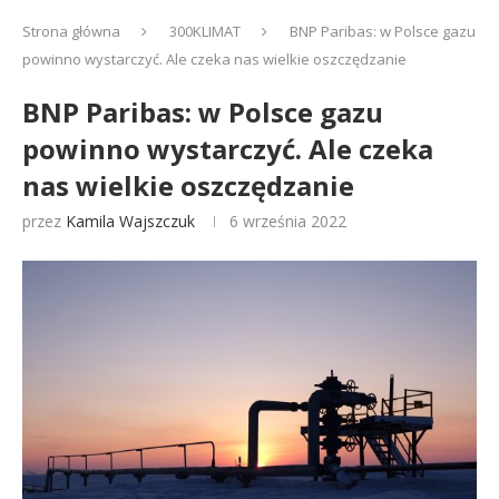
Strona główna
300KLIMAT
BNP Paribas: w Polsce gazu
powinno wystarczyć. Ale czeka nas wielkie oszczędzanie
BNP Paribas: w Polsce gazu
powinno wystarczyć. Ale czeka
nas wielkie oszczędzanie
przez
Kamila Wajszczuk
6 września 2022