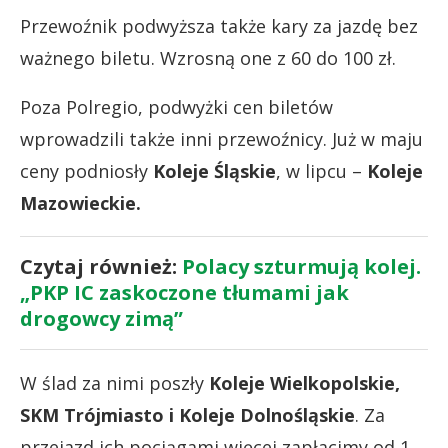
Przewoźnik podwyższa także kary za jazdę bez
ważnego biletu. Wzrosną one z 60 do 100 zł.
Poza Polregio, podwyżki cen biletów
wprowadzili także inni przewoźnicy. Już w maju
ceny podniosły
Koleje Śląskie
, w lipcu –
Koleje
Mazowieckie.
Czytaj również:
Polacy szturmują kolej.
„PKP IC zaskoczone tłumami jak
drogowcy zimą”
W ślad za nimi poszły
Koleje Wielkopolskie,
SKM Trójmiasto i Koleje Dolnośląskie
. Za
przejazd ich pociągami więcej zapłacimy od 1