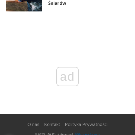
Śniardw
ad
O nas
Kontakt
Polityka Prywatności
@2020 - All Right Reserved.
300gospodarka.pl