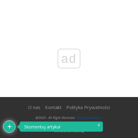
ad
O nas
Kontakt
Polityka Prywatności
@2020 - All Right Reserved.
300gospodarka.pl
x
Skomentuj artykuł
WRÓĆ NA GÓRĘ