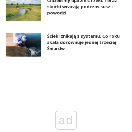
Chcieliśmy ujarzmić rzeki. Teraz
skutki wracają podczas susz i
powodzi
Ścieki znikają z systemu. Co roku
skala dorównuje jednej trzeciej
Śniardw
ad