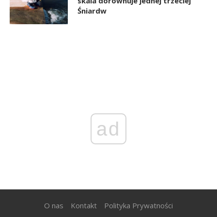
skala dorównuje jednej trzeciej
Śniardw
ad
O nas
Kontakt
Polityka Prywatności