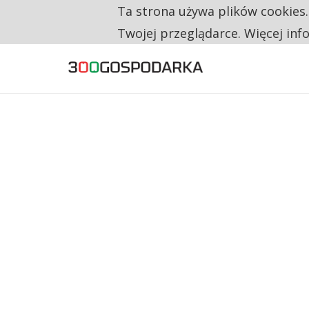
Ta strona używa plików cookies
TYLKO U NAS
CO TRZECIĄ ZŁOTÓWKĘ Z EMERYTURY SE
Twojej przeglądarce. Więcej inf