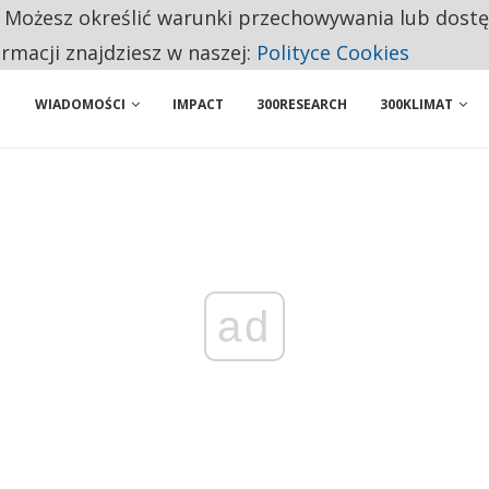
. Możesz określić warunki przechowywania lub dost
NIORZY PRZEZNACZAJĄ NA PODSTAWOWE ZAKUPY
ormacji znajdziesz w naszej:
Polityce Cookies
WIADOMOŚCI
IMPACT
300RESEARCH
300KLIMAT
ad