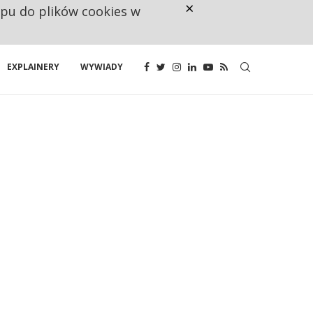
×
ępu do plików cookies w
NA JEDEN WAKAT PRZYPADAJĄ 
EXPLAINERY
WYWIADY