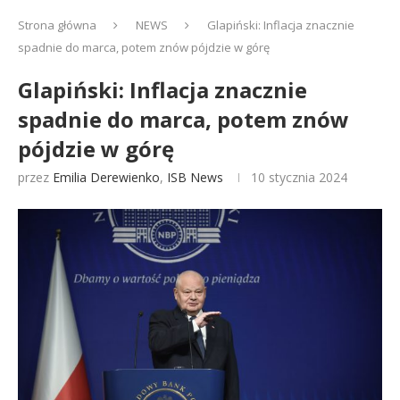
Strona główna
NEWS
Glapiński: Inflacja znacznie
spadnie do marca, potem znów pójdzie w górę
Glapiński: Inflacja znacznie
spadnie do marca, potem znów
pójdzie w górę
przez
Emilia Derewienko
,
ISB News
10 stycznia 2024