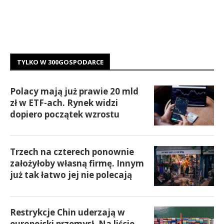
TYLKO W 300GOSPODARCE
Polacy mają już prawie 20 mld
zł w ETF-ach. Rynek widzi
dopiero początek wzrostu
Trzech na czterech ponownie
założyłoby własną firmę. Innym
już tak łatwo jej nie polecają
Restrykcje Chin uderzają w
europejski przemysł. Na liście