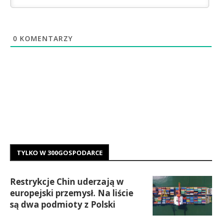
0
KOMENTARZY
TYLKO W 300GOSPODARCE
Restrykcje Chin uderzają w
europejski przemysł. Na liście
są dwa podmioty z Polski