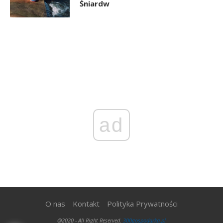
Śniardw
ad
O nas
Kontakt
Polityka Prywatności
@2020 - All Right Reserved.
300gospodarka.pl