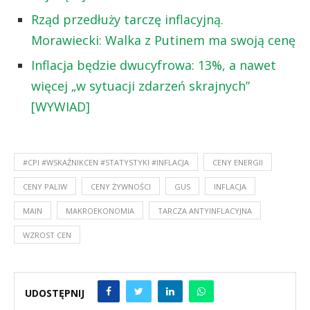
Rząd przedłuży tarczę inflacyjną.
Morawiecki: Walka z Putinem ma swoją cenę
Inflacja będzie dwucyfrowa: 13%, a nawet
więcej „w sytuacji zdarzeń skrajnych”
[WYWIAD]
#CPI #WSKAŹNIKCEN #STATYSTYKI #INFLACJA
CENY ENERGII
CENY PALIW
CENY ŻYWNOŚCI
GUS
INFLACJA
MAIN
MAKROEKONOMIA
TARCZA ANTYINFLACYJNA
WZROST CEN
UDOSTĘPNIJ