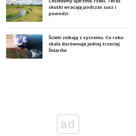
Chcieliśmy ujarzmić rzeki. Teraz
skutki wracają podczas susz i
powodzi
Ścieki znikają z systemu. Co roku
skala dorównuje jednej trzeciej
Śniardw
ad