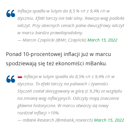
Inflacja spadła w lutym do 8,5 % r/r z 9,4% r/r w
styczniu. Efekt tarczy nie taki silny. Rewizja wag podbiła
odczyt. Przy obecnych cenach paliw dwucyfrowy odczyt
w marcu bardzo prawdopodobny.
— Marcin Czaplicki (@Mr_Czaplicki)
March 15, 2022
Ponad 10-procentowej inflacji już w marcu
spodziewają się też ekonomiści mBanku.
Inflacja w lutym spadła do 8,5% r/r z 9,4% r/r w
styczniu. To efekt tarczy na paliwach i żywności.
Styczeń został skorygowany w górę (z 9,2%) ze względu
na zmianę wag inflacyjnych. Odczyty mają znaczenie
głównie historyczne. W marcu otworzy się nowy
rozdział inflacji >10%.
— mBank Research (@mbank_research)
March 15, 2022