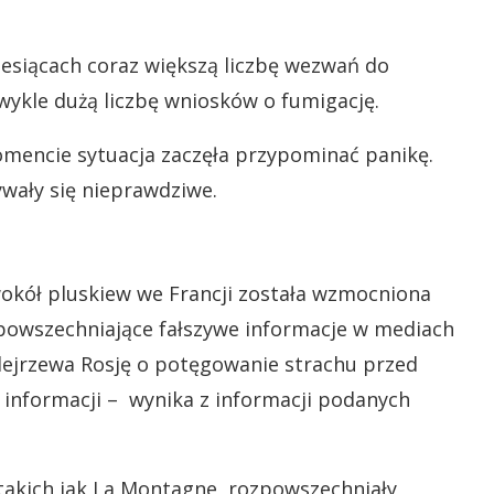
esiącach coraz większą liczbę wezwań do
wykle dużą liczbę wniosków o fumigację.
mencie sytuacja zaczęła przypominać panikę.
wały się nieprawdziwe.
wokół pluskiew we Francji została wzmocniona
powszechniające fałszywe informacje w mediach
ejrzewa Rosję o potęgowanie strachu przed
 informacji – wynika z informacji podanych
takich jak La Montagne, rozpowszechniały