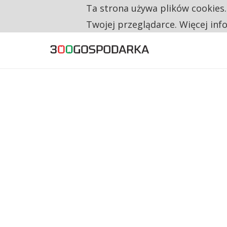
Ta strona używa plików cookies
TYLKO U NAS
RESTRYKCJE CHIN UDERZAJĄ W EUROPEJSKI
Twojej przeglądarce. Więcej inf