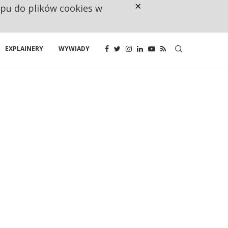
×
ępu do plików cookies w
CO TRZECIĄ ZŁOTÓWKĘ Z EMER
EXPLAINERY
WYWIADY