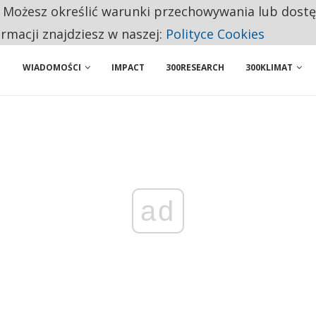
. Możesz określić warunki przechowywania lub dost
 PRZEMYSŁ. NA LIŚCIE SĄ DWA PODMIOTY Z POLSKI
ormacji znajdziesz w naszej:
Polityce Cookies
WIADOMOŚCI
IMPACT
300RESEARCH
300KLIMAT
ad