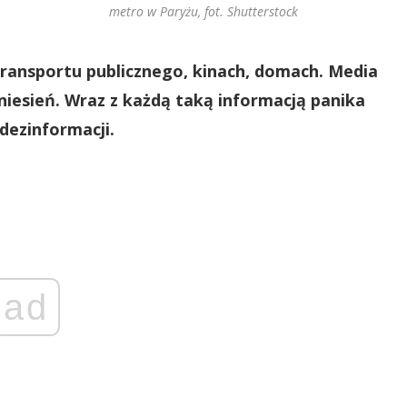
metro w Paryżu, fot. Shutterstock
transportu publicznego, kinach, domach. Media
niesień. Wraz z każdą taką informacją panika
 dezinformacji.
ad