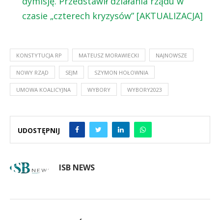
dymisję. Przedstawił działania rządu w
czasie „czterech kryzysów” [AKTUALIZACJA]
KONSTYTUCJA RP
MATEUSZ MORAWIECKI
NAJNOWSZE
NOWY RZĄD
SEJM
SZYMON HOŁOWNIA
UMOWA KOALICYJNA
WYBORY
WYBORY2023
UDOSTĘPNIJ
ISB NEWS