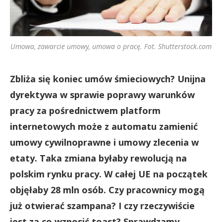
Umowa, zawarcie umowy, umowa o pracę. Fot. Shutterstock.com
Zbliża się koniec umów śmieciowych? Unijna
dyrektywa w sprawie poprawy warunków
pracy za pośrednictwem platform
internetowych może z automatu zamienić
umowy cywilnoprawne i umowy zlecenia w
etaty. Taka zmiana byłaby rewolucją na
polskim rynku pracy. W całej UE na początek
objęłaby 28 mln osób.
Czy pracownicy mogą
już otwierać szampana? I czy rzeczywiście
jest za co wznosić toast? Sprawdzamy.