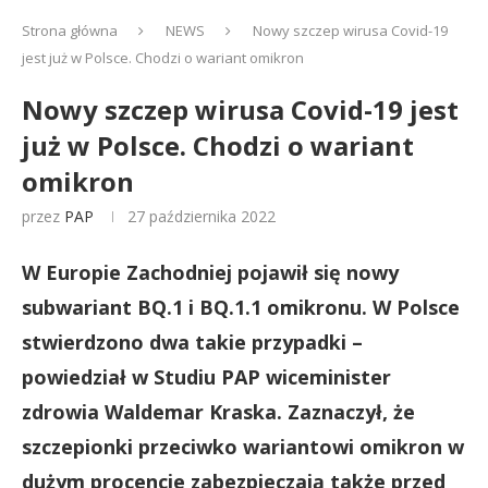
Strona główna
NEWS
Nowy szczep wirusa Covid-19
jest już w Polsce. Chodzi o wariant omikron
Nowy szczep wirusa Covid-19 jest
już w Polsce. Chodzi o wariant
omikron
przez
PAP
27 października 2022
W Europie Zachodniej pojawił się nowy
subwariant BQ.1 i BQ.1.1 omikronu. W Polsce
stwierdzono dwa takie przypadki –
powiedział w Studiu PAP wiceminister
zdrowia Waldemar Kraska. Zaznaczył, że
szczepionki przeciwko wariantowi omikron w
dużym procencie zabezpieczają także przed