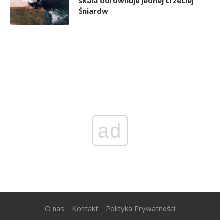
skala dorównuje jednej trzeciej
Śniardw
ad
O nas
Kontakt
Polityka Prywatności