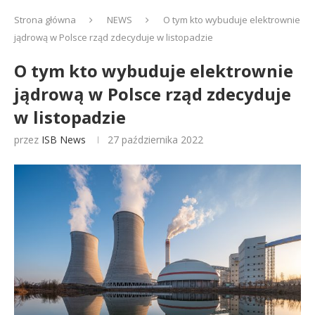
Strona główna
NEWS
O tym kto wybuduje elektrownie
jądrową w Polsce rząd zdecyduje w listopadzie
O tym kto wybuduje elektrownie
jądrową w Polsce rząd zdecyduje
w listopadzie
przez
ISB News
27 października 2022