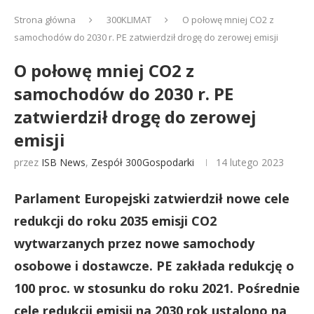
Strona główna
300KLIMAT
O połowę mniej CO2 z
samochodów do 2030 r. PE zatwierdził drogę do zerowej emisji
O połowę mniej CO2 z
samochodów do 2030 r. PE
zatwierdził drogę do zerowej
emisji
przez
ISB News
,
Zespół 300Gospodarki
14 lutego 2023
Parlament Europejski zatwierdził nowe cele
redukcji do roku 2035 emisji CO2
wytwarzanych przez nowe samochody
osobowe i dostawcze. PE zakłada redukcję o
100 proc. w stosunku do roku 2021. Pośrednie
cele redukcji emisji na 2030 rok ustalono na