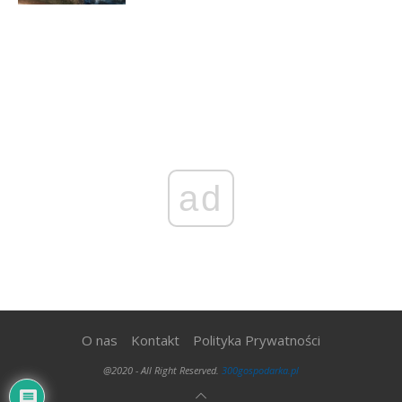
ad
O nas
Kontakt
Polityka Prywatności
@2020 - All Right Reserved.
300gospodarka.pl